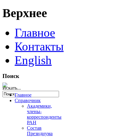
Верхнее
Главное
Контакты
English
Поиск
Искать...
Главное
Справочник
Академики,
члены-
корреспонденты
РАН
Состав
Президиума