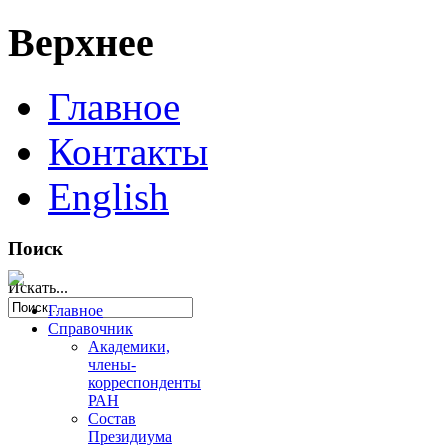
Верхнее
Главное
Контакты
English
Поиск
Искать...
Главное
Справочник
Академики,
члены-
корреспонденты
РАН
Состав
Президиума