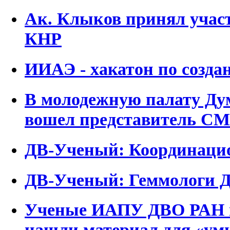
Ак. Клыков принял участ
КНР
ИИАЭ - хакатон по созда
В молодежную палату Ду
вошел представитель С
ДВ-Ученый: Координацио
ДВ-Ученый: Геммологи
Ученые ИАПУ ДВО РАН в
нашли материал для «ум