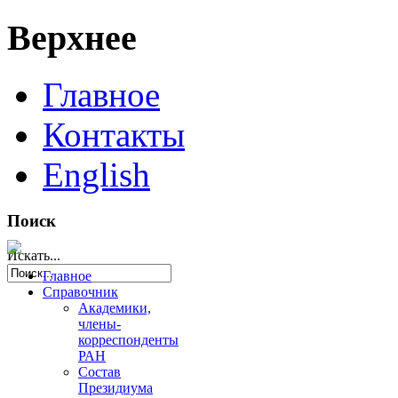
Верхнее
Главное
Контакты
English
Поиск
Искать...
Главное
Справочник
Академики,
члены-
корреспонденты
РАН
Состав
Президиума