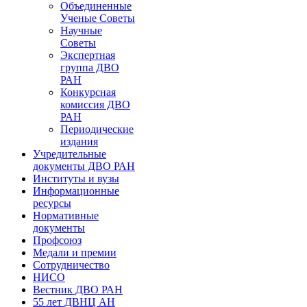
Объединенные
Ученые Советы
Научные
Советы
Экспертная
группа ДВО
РАН
Конкурсная
комиссия ДВО
РАН
Периодические
издания
Учредительные
документы ДВО РАН
Институты и вузы
Информационные
ресурсы
Нормативные
документы
Профсоюз
Медали и премии
Сотрудничество
НИСО
Вестник ДВО РАН
55 лет ДВНЦ АН