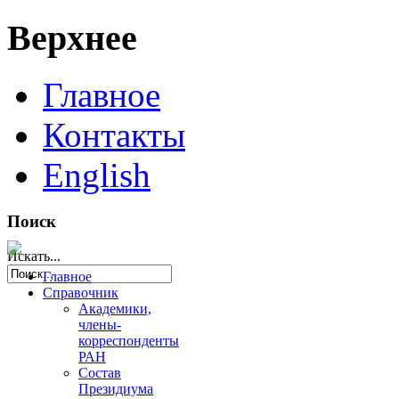
Верхнее
Главное
Контакты
English
Поиск
Искать...
Главное
Справочник
Академики,
члены-
корреспонденты
РАН
Состав
Президиума