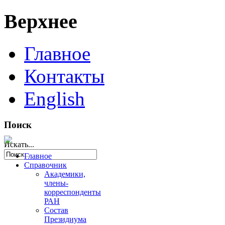
Верхнее
Главное
Контакты
English
Поиск
Искать...
Главное
Справочник
Академики,
члены-
корреспонденты
РАН
Состав
Президиума