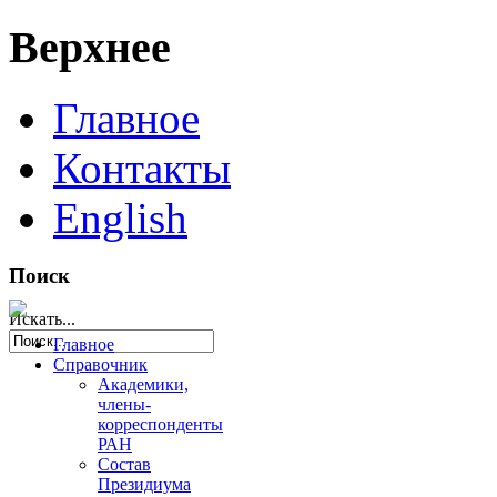
Верхнее
Главное
Контакты
English
Поиск
Искать...
Главное
Справочник
Академики,
члены-
корреспонденты
РАН
Состав
Президиума