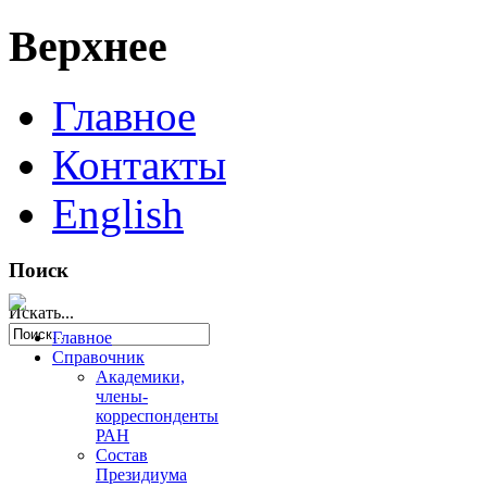
Верхнее
Главное
Контакты
English
Поиск
Искать...
Главное
Справочник
Академики,
члены-
корреспонденты
РАН
Состав
Президиума