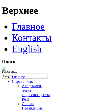
Верхнее
Главное
Контакты
English
Поиск
Искать...
Главное
Справочник
Академики,
члены-
корреспонденты
РАН
Состав
Президиума