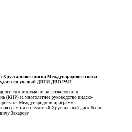
о Хрустального диска Международного союза
удостоен ученый ДВГИ ДВО РАН
дного симпозиума по палеоэкологии и
нь (КНР) за многолетнее руководство индско-
х проектов Международной программы
тная грамота и памятный Хрустальный диск были
вичу Захарову