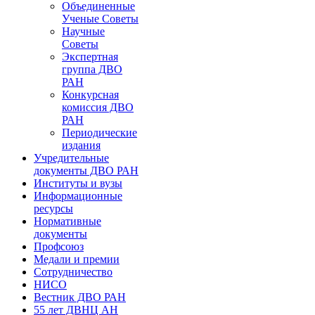
Объединенные
Ученые Советы
Научные
Советы
Экспертная
группа ДВО
РАН
Конкурсная
комиссия ДВО
РАН
Периодические
издания
Учредительные
документы ДВО РАН
Институты и вузы
Информационные
ресурсы
Нормативные
документы
Профсоюз
Медали и премии
Сотрудничество
НИСО
Вестник ДВО РАН
55 лет ДВНЦ АН