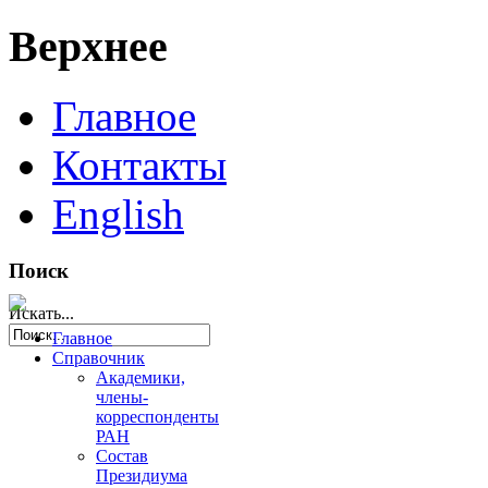
Верхнее
Главное
Контакты
English
Поиск
Искать...
Главное
Справочник
Академики,
члены-
корреспонденты
РАН
Состав
Президиума