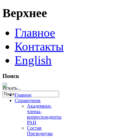
Верхнее
Главное
Контакты
English
Поиск
Искать...
Главное
Справочник
Академики,
члены-
корреспонденты
РАН
Состав
Президиума