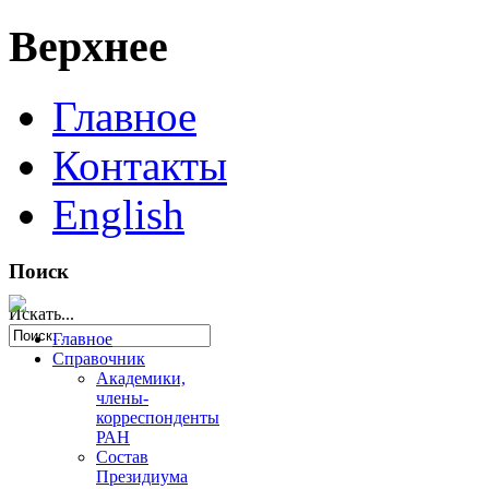
Верхнее
Главное
Контакты
English
Поиск
Искать...
Главное
Справочник
Академики,
члены-
корреспонденты
РАН
Состав
Президиума