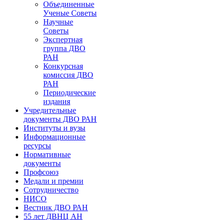
Объединенные
Ученые Советы
Научные
Советы
Экспертная
группа ДВО
РАН
Конкурсная
комиссия ДВО
РАН
Периодические
издания
Учредительные
документы ДВО РАН
Институты и вузы
Информационные
ресурсы
Нормативные
документы
Профсоюз
Медали и премии
Сотрудничество
НИСО
Вестник ДВО РАН
55 лет ДВНЦ АН