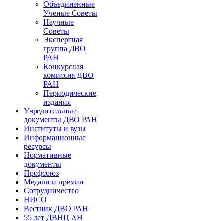
Объединенные
Ученые Советы
Научные
Советы
Экспертная
группа ДВО
РАН
Конкурсная
комиссия ДВО
РАН
Периодические
издания
Учредительные
документы ДВО РАН
Институты и вузы
Информационные
ресурсы
Нормативные
документы
Профсоюз
Медали и премии
Сотрудничество
НИСО
Вестник ДВО РАН
55 лет ДВНЦ АН