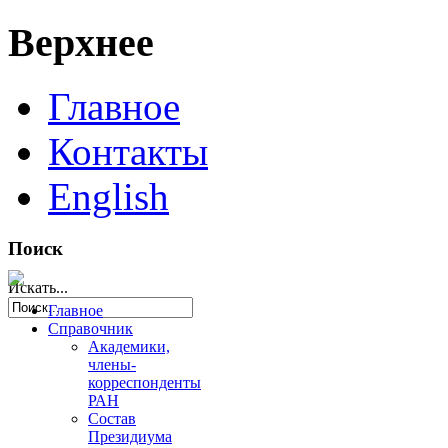
Верхнее
Главное
Контакты
English
Поиск
Искать...
Главное
Справочник
Академики,
члены-
корреспонденты
РАН
Состав
Президиума