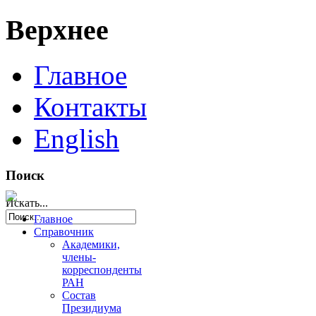
Верхнее
Главное
Контакты
English
Поиск
Искать...
Главное
Справочник
Академики,
члены-
корреспонденты
РАН
Состав
Президиума