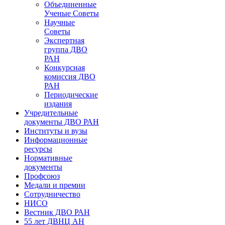
Объединенные
Ученые Советы
Научные
Советы
Экспертная
группа ДВО
РАН
Конкурсная
комиссия ДВО
РАН
Периодические
издания
Учредительные
документы ДВО РАН
Институты и вузы
Информационные
ресурсы
Нормативные
документы
Профсоюз
Медали и премии
Сотрудничество
НИСО
Вестник ДВО РАН
55 лет ДВНЦ АН