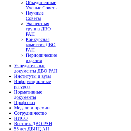
Объединенные
Ученые Советы
Научные
Советы
Экспертная
группа ДВО
РАН
Конкурсная
комиссия ДВО
РАН
Периодические
издания
Учредительные
документы ДВО РАН
Институты и вузы
Информационные
ресурсы
Нормативные
документы
Профсоюз
Медали и премии
Сотрудничество
НИСО
Вестник ДВО РАН
55 лет ДВНЦ АН