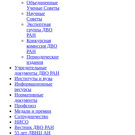
Объединенные
Ученые Советы
Научные
Советы
Экспертная
группа ДВО
РАН
Конкурсная
комиссия ДВО
РАН
Периодические
издания
Учредительные
документы ДВО РАН
Институты и вузы
Информационные
ресурсы
Нормативные
документы
Профсоюз
Медали и премии
Сотрудничество
НИСО
Вестник ДВО РАН
55 лет ДВНЦ АН