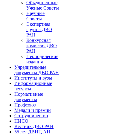
Объединенные
Ученые Советы
Научные
Советы
Экспертная
группа ДВО
РАН
Конкурсная
комиссия ДВО
РАН
Периодические
издания
Учредительные
документы ДВО РАН
Институты и вузы
Информационные
ресурсы
Нормативные
документы
Профсоюз
Медали и премии
Сотрудничество
НИСО
Вестник ДВО РАН
55 лет ДВНЦ АН