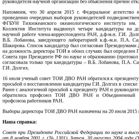
руководителя научной организации без объяснения причин отк
Напомним, что 30 апреля 2015 г. Федеральное агентство
проведении очередных выборов руководителей подведомствен
ФГБУН Тихоокеанского океанологического института им. 
Коллектив Института выдвинул четыре кандидатуры на дол
научной работе члена-корреспондента РАН, д.ф-м.н. Г.И. Долг
В.Б. Лобанова, заведующего лабораторией к.ф.-м.н. П.А. Са
Шакирова. Список кандидатур был согласован Президиумами
на должность директора ТОИ в обоих случаях был определен 
Совета при Президенте РФ по науке и образованию (протокол 
согласовала только три кандидатуры – В.Б. Лобанова, П.А. С
Г.И. Долгих.
16 июля ученый совет ТОИ ДВО РАН обратился к президенту
просьбой о восстановлении кандидатуры Г.И. Долгих в списк
Ранее с аналогичной просьбой к президенту РАН и руковод
обратились профсоюз ТОИ ДВО РАН и Объединенный пр
профсоюза работников РАН.
Выборы директора ТОИ ДВО РАН назначены на 20 июля 2015 г
Наша справка:
Совет при Президенте Российской Федерации по науке и выс
от 8 ноября 2001 г. (№ 1301). Затем, 30 августа 2004 года 