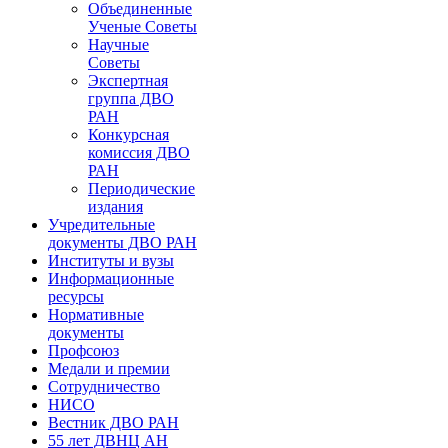
Объединенные
Ученые Советы
Научные
Советы
Экспертная
группа ДВО
РАН
Конкурсная
комиссия ДВО
РАН
Периодические
издания
Учредительные
документы ДВО РАН
Институты и вузы
Информационные
ресурсы
Нормативные
документы
Профсоюз
Медали и премии
Сотрудничество
НИСО
Вестник ДВО РАН
55 лет ДВНЦ АН