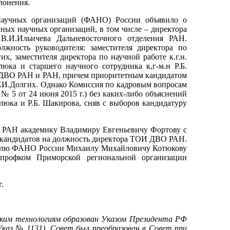
лонения.
 научных организаций (ФАНО) России объявило о
ных научных организаций, в том числе – директора
В.И.Ильичева Дальневосточного отделения РАН.
жность руководителя: заместителя директора по
их, заместителя директора по научной работе к.г.н.
люка и старшего научного сотрудника к,г-м.н Р.Б.
 ДВО РАН и РАН, причем приоритетным кандидатом
Г.И.Долгих. Однако Комиссия по кадровым вопросам
№ 5 от 24 июня 2015 г.) без каких-либо объяснений
алюка и Р.Б. Шакирова, сняв с выборов кандидатуру
 РАН академику Владимиру Евгеньевичу Фортову с
е кандидатов на должность директора ТОИ ДВО РАН.
ителю ФАНО России Михаилу Михайловичу Котюкову
офком Приморской региональной организации
.
оким технологиям образован Указом Президента РФ
(Указ № 1131), Совет был преобразован в Совет при