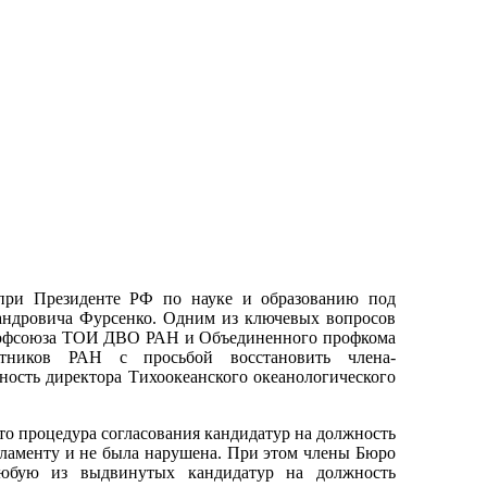
 при Президенте РФ по науке и образованию под
андровича Фурсенко. Одним из ключевых вопросов
рофсоюза ТОИ ДВО РАН и Объединенного профкома
отников РАН с просьбой восстановить члена-
ность директора Тихоокеанского океанологического
что процедура согласования кандидатур на должность
ламенту и не была нарушена. При этом члены Бюро
любую из выдвинутых кандидатур на должность