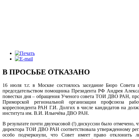
В ПРОСЬБЕ ОТКАЗАНО
16 июля т.г. в Москве состоялось заседание Бюро Совета
председательством помощника Президента РФ Андрея Алекс
повестки дня – обращения Ученого совета ТОИ ДВО РАН, п
Приморской региональной организации профсоюза раб
корреспондента РАН Г.И. Долгих в числе кандидатов на долж
института им. В.И. Ильичёва ДВО РАН.
В результате почти двухчасовой (!) дискуссии было отмечено, 
директора ТОИ ДВО РАН соответствовала утвержденному рег
особо подчеркнули, что Совет имеет право отклонить 