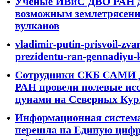
Ученые ИВиС ДВО РАН д
возможным землетрясени
вулканов
vladimir-putin-prisvoil-zva
prezidentu-ran-gennadiyu-
Сотрудники СКБ САМИ 
РАН провели полевые исс
цунами на Северных Кур
Информационная система
перешла на Единую циф