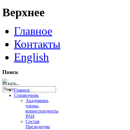
Верхнее
Главное
Контакты
English
Поиск
Искать...
Главное
Справочник
Академики,
члены-
корреспонденты
РАН
Состав
Президиума