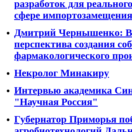
разработок для реальног
сфере импортозамещени
Дмитрий Чернышенко: В
перспектива создания со
фармакологического про
Некролог Минакиру
Интервью академика Син
"Научная Россия"
Губернатор Приморья по
агробиотехнологий Дальн