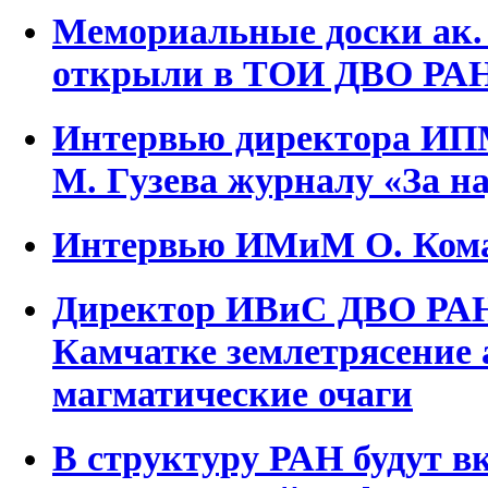
Мемориальные доски ак.
открыли в ТОИ ДВО РА
Интервью директора ИП
М. Гузева журналу «За н
Интервью ИМиМ О. Ком
Директор ИВиС ДВО РАН
Камчатке землетрясение
магматические очаги
В структуру РАН будут 