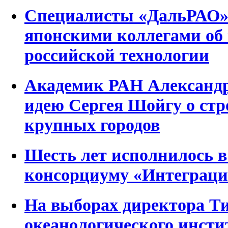
Специалисты «ДальРАО» 
японскими коллегами об
российской технологии
Академик РАН Александр
идею Сергея Шойгу о стр
крупных городов
Шесть лет исполнилось в
консорциуму «Интеграци
На выборах директора Т
океанологического инсти