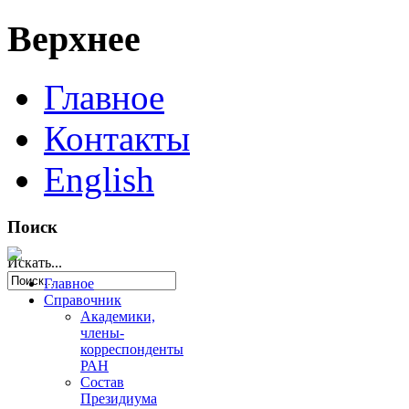
Верхнее
Главное
Контакты
English
Поиск
Искать...
Главное
Справочник
Академики,
члены-
корреспонденты
РАН
Состав
Президиума