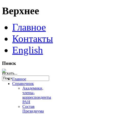
Верхнее
Главное
Контакты
English
Поиск
Искать...
Главное
Справочник
Академики,
члены-
корреспонденты
РАН
Состав
Президиума