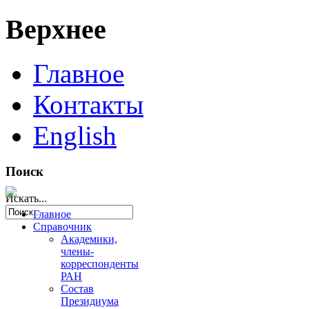
Верхнее
Главное
Контакты
English
Поиск
Искать...
Главное
Справочник
Академики,
члены-
корреспонденты
РАН
Состав
Президиума