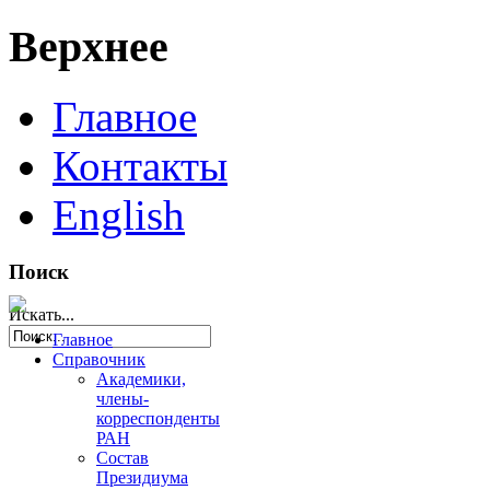
Верхнее
Главное
Контакты
English
Поиск
Искать...
Главное
Справочник
Академики,
члены-
корреспонденты
РАН
Состав
Президиума