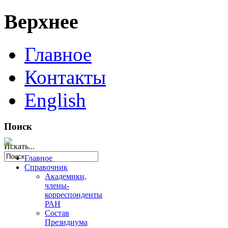
Верхнее
Главное
Контакты
English
Поиск
Искать...
Главное
Справочник
Академики,
члены-
корреспонденты
РАН
Состав
Президиума