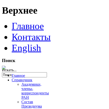
Верхнее
Главное
Контакты
English
Поиск
Искать...
Главное
Справочник
Академики,
члены-
корреспонденты
РАН
Состав
Президиума