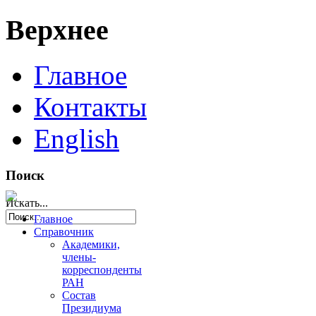
Верхнее
Главное
Контакты
English
Поиск
Искать...
Главное
Справочник
Академики,
члены-
корреспонденты
РАН
Состав
Президиума