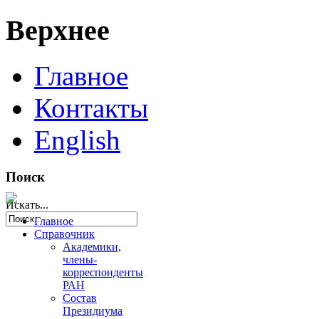
Верхнее
Главное
Контакты
English
Поиск
Искать...
Главное
Справочник
Академики,
члены-
корреспонденты
РАН
Состав
Президиума