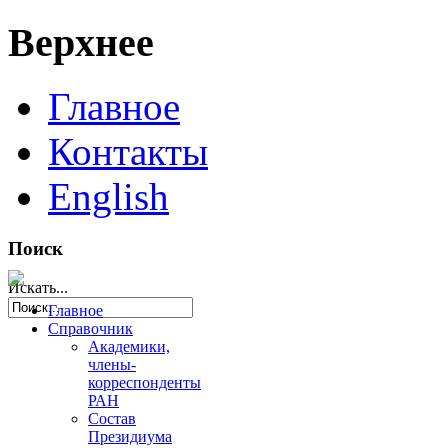
Верхнее
Главное
Контакты
English
Поиск
Искать...
Главное
Справочник
Академики,
члены-
корреспонденты
РАН
Состав
Президиума