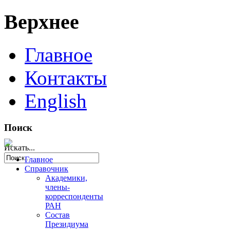
Верхнее
Главное
Контакты
English
Поиск
Искать...
Главное
Справочник
Академики,
члены-
корреспонденты
РАН
Состав
Президиума