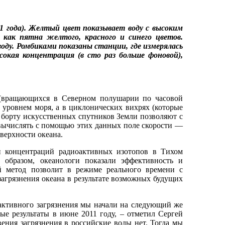
1 года). Желтый цвет показывает воду с высоким
 как пятна желтого, красного и синего цветов.
у. Ромбиками показаны станции, где измерялась
окая концентрация (в сто раз больше фоновой),
 (вращающихся в Северном полушарии по часовой
 уровнем моря, а в циклонических вихрях (которые
 борту искусственных спутников Земли позволяют с
 вычислять с помощью этих данных поле скорости —
верхности океана.
и концентраций радиоактивных изотопов в Тихом
 образом, океанологи показали эффективность и
й метод позволит в режиме реального времени с
агрязнения океана в результате возможных будущих
активного загрязнения мы начали на следующий же
е результаты в июне 2011 году, ‒ отметил Сергей
ения загрязнения в российские воды нет. Тогда мы