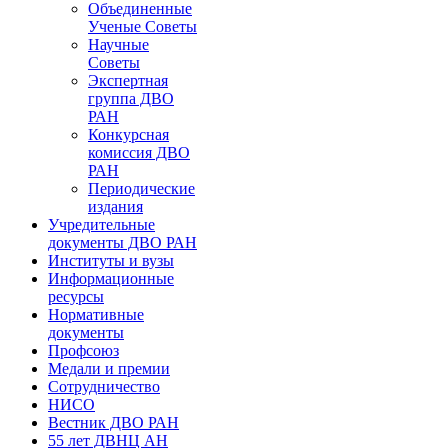
Объединенные
Ученые Советы
Научные
Советы
Экспертная
группа ДВО
РАН
Конкурсная
комиссия ДВО
РАН
Периодические
издания
Учредительные
документы ДВО РАН
Институты и вузы
Информационные
ресурсы
Нормативные
документы
Профсоюз
Медали и премии
Сотрудничество
НИСО
Вестник ДВО РАН
55 лет ДВНЦ АН