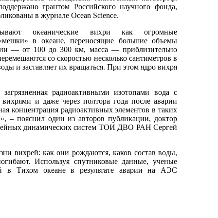
поддержано грантом Российского научного фонда,
бликованы в журнале Ocean Science.
ывают океанические вихри как огромные
«мешки» в океане, переносящие большие объемы
нии — от 100 до 300 км, масса — приблизительно
перемещаются со скоростью несколько сантиметров в
оды и заставляет их вращаться. При этом ядро вихря
загрязненная радиоактивными изотопами вода с
 вихрями и даже через полтора года после аварии
ная концентрация радиоактивных элементов в таких
», ‒ пояснил один из авторов публикации, доктор
инейных динамических систем ТОИ ДВО РАН Сергей
ни вихрей: как они рождаются, каков состав воды,
погибают. Используя спутниковые данные, ученые
ей в Тихом океане в результате аварии на АЭС