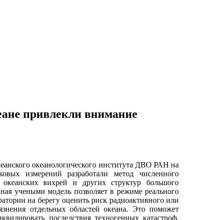
ане привлекли внимание
еанского океанологического института ДВО РАН на
ковых измерений разработали метод численного
 океанских вихрей и других структур большого
нная учеными модель позволяет в режиме реального
ратории на берегу оценить риск радиоактивного или
рязнения отдельных областей океана. Это поможет
иквидировать последствия техногенных катастроф.