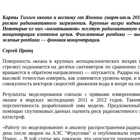
Карты Тихого океана к востоку от Японии (март-июль 201
риском радиоактивного загрязнения. Крупные вихри видны
Некоторые из них «наматывают» желтую радиоактивную вод
концентрация изотопов цезия. Фиолетовые ромбики — выс
зеленые ромбики — фоновая концентрация.
Сергей Пранц
Поверхность океана в крупных антициклонических вихрях
стрелке) поднимается на десятки сантиметров по сравнению с
вращаются в обратном направлении) — опускается. Радары на
высокой точностью измерять, как изменяется уровень моря, и
совокупность векторов скоростей движения воды в вихре на по
Результаты моделирования совпали с прямыми измерениям
океане в морских экспедициях 2011 и 2012 годов. Таким
перспективность разработанной ими модели. Предложенны
помощью спутниковых данных оценить риск радиоактивного з
катастроф.
«Работу по моделированию и анализу распространения радио
день после аварии на АЭС "Фукусима" и опубликовали первы
Пранц. ‒ В той статье мы показали, что опасности проникнов