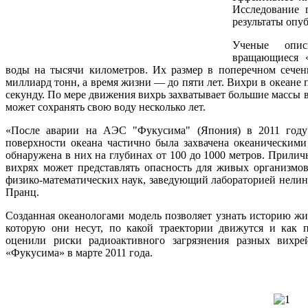
Исследование 
результаты опу
Ученые опис
вращающиеся 
воды на тысячи километров. Их размер в поперечном сече
миллиард тонн, а время жизни — до пяти лет. Вихри в океане 
секунду. По мере движения вихрь захватывает большие массы в
может сохранять свою воду несколько лет.
«После аварии на АЭС "Фукусима" (Япония) в 2011 году 
поверхности океана частично была захвачена океаническими
обнаружена в них на глубинах от 100 до 1000 метров. Прилич
вихрях может представлять опасность для живых организмов
физико-математических наук, заведующий лабораторией нел
Пранц.
Созданная океанологами модель позволяет узнать историю жиз
которую они несут, по какой траектории движутся и как 
оценили риски радиоактивного загрязнения разных вихр
«Фукусима» в марте 2011 года.