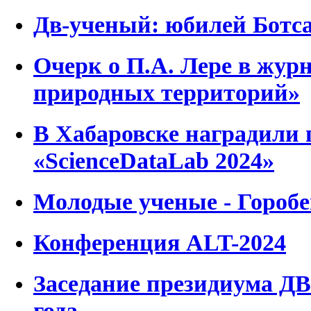
Дв-ученый: юбилей Ботс
Очерк о П.А. Лере в журн
природных территорий»
В Хабаровске наградили 
«ScienceDataLab 2024»
Молодые ученые - Гороб
Конференция ALT-2024
Заседание президиума ДВ
года