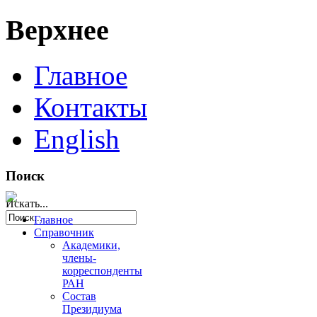
Верхнее
Главное
Контакты
English
Поиск
Искать...
Главное
Справочник
Академики,
члены-
корреспонденты
РАН
Состав
Президиума