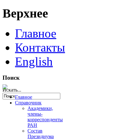
Верхнее
Главное
Контакты
English
Поиск
Искать...
Главное
Справочник
Академики,
члены-
корреспонденты
РАН
Состав
Президиума