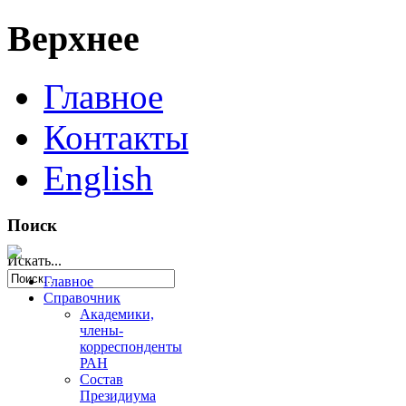
Верхнее
Главное
Контакты
English
Поиск
Искать...
Главное
Справочник
Академики,
члены-
корреспонденты
РАН
Состав
Президиума