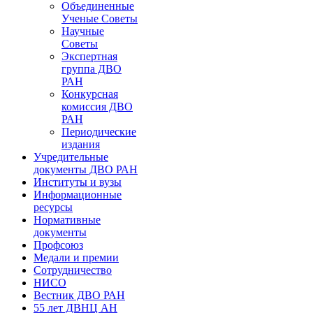
Объединенные
Ученые Советы
Научные
Советы
Экспертная
группа ДВО
РАН
Конкурсная
комиссия ДВО
РАН
Периодические
издания
Учредительные
документы ДВО РАН
Институты и вузы
Информационные
ресурсы
Нормативные
документы
Профсоюз
Медали и премии
Сотрудничество
НИСО
Вестник ДВО РАН
55 лет ДВНЦ АН