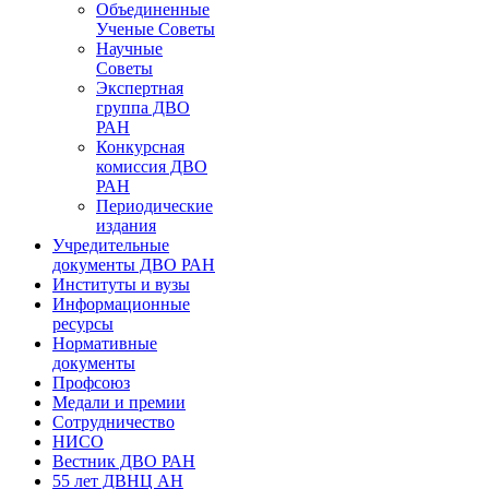
Объединенные
Ученые Советы
Научные
Советы
Экспертная
группа ДВО
РАН
Конкурсная
комиссия ДВО
РАН
Периодические
издания
Учредительные
документы ДВО РАН
Институты и вузы
Информационные
ресурсы
Нормативные
документы
Профсоюз
Медали и премии
Сотрудничество
НИСО
Вестник ДВО РАН
55 лет ДВНЦ АН