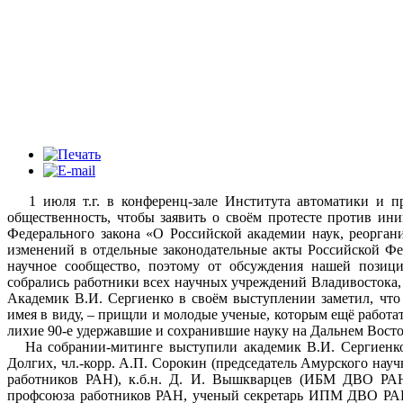
1 июля т.г. в конференц-зале Института автоматики и п
общественность, чтобы заявить о своём протесте против и
Федерального закона «О Российской академии наук, реорган
изменений в отдельные законодательные акты Российской Фе
научное сообщество, поэтому от обсуждения нашей поз
собрались работники всех научных учреждений Владивостока, 
Академик В.И. Сергиенко в своём выступлении заметил, что 
имея в виду, – прищли и молодые ученые, которым ещё работат
лихие 90-е удержавшие и сохранившие науку на Дальнем Восто
На собрании-митинге выступили академик В.И. Сергиенко,
Долгих, чл.-корр. А.П. Сорокин (председатель Амурского науч
работников РАН), к.б.н. Д. И. Вышкварцев (ИБМ ДВО РАН),
профсоюза работников РАН, ученый секретарь ИПМ ДВО РАН),