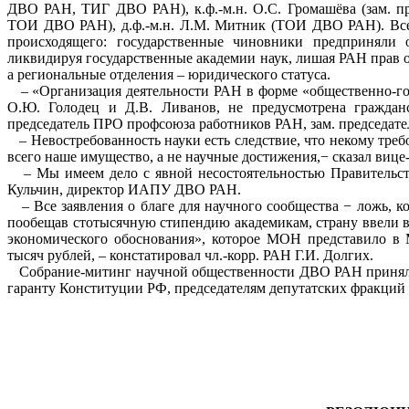
ДВО РАН, ТИГ ДВО РАН), к.ф.-м.н. О.С. Громашёва (зам. 
ТОИ ДВО РАН), д.ф.-м.н. Л.М. Митник (ТОИ ДВО РАН). Вс
происходящего: государственные чиновники предприняли
ликвидируя государственные академии наук, лишая РАН прав
а региональные отделения – юридического статуса.
– «Организация деятельности РАН в форме «общественно-гос
О.Ю. Голодец и Д.В. Ливанов, не предусмотрена гражданс
председатель ПРО профсоюза работников РАН, зам. председат
– Невостребованность науки есть следствие, что некому треб
всего наше имущество, а не научные достижения,− сказал вице
– Мы имеем дело с явной несостоятельностью Правительст
Кульчин, директор ИАПУ ДВО РАН.
– Все заявления о благе для научного сообщества − ложь, к
пообещав стотысячную стипендию академикам, страну ввели в
экономического обоснования», которое МОН представило в 
тысяч рублей, – констатировал чл.-корр. РАН Г.И. Долгих.
Собрание-митинг научной общественности ДВО РАН приняло
гаранту Конституции РФ, председателям депутатских фракций