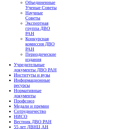
Объединенные
Ученые Советы
Научные
Советы
Экспертная
группа ДВО
РАН
Конкурсная
комиссия ДВО
РАН
Периодические
издания
Учредительные
документы ДВО РАН
Институты и вузы
Информационные
ресурсы
Нормативные
документы
Профсоюз
Медали и премии
Сотрудничество
НИСО
Вестник ДВО РАН
55 лет ДВНЦ АН