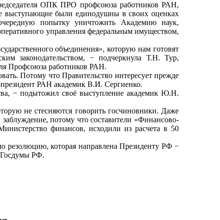
председателя ОПК ПРО профсоюза работников РАН,
е выступающие были единодушны в своих оценках
 очередную попытку уничтожить Академию наук,
 оперативного управления федеральным имуществом,
ударственного объединения», которую нам готовят
ким законодательством, − подчеркнула Т.Н. Тур,
еля Профсоюза работников РАН.
овать. Потому что Правительство интересует прежде
-президент РАН академик В.И. Сергиенко.
ва, − подытожил своё выступление академик Ю.Н.
оторую не стесняются говорить госчиновники. Даже
 заблуждение, потому что составители «Финансово-
Министерство финансов, исходили из расчета в 50
 резолюцию, которая направлена Президенту РФ −
 Госдумы РФ.