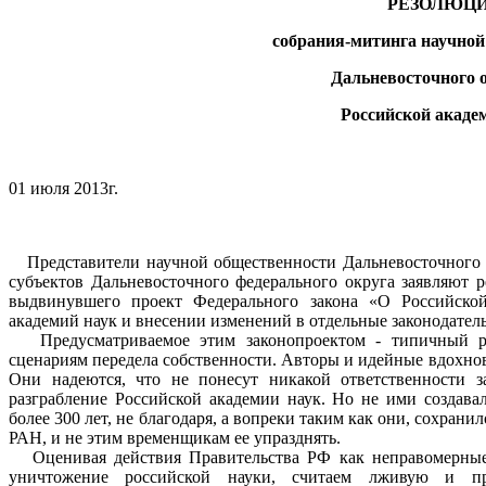
РЕЗОЛЮЦ
собрания-митинга научной
Дальневосточного 
Российской акаде
01 июля 2013г.
Представители научной общественности Дальневосточного о
субъектов Дальневосточного федерального округа заявляют 
выдвинувшего проект Федерального закона «О Российской
академий наук и внесении изменений в отдельные законодате
Предусматриваемое этим законопроектом - типичный ре
сценариям передела собственности. Авторы и идейные вдохнов
Они надеются, что не понесут никакой ответственности з
разграбление Российской академии наук. Но не ими создавал
более 300 лет, не благодаря, а вопреки таким как они, сохран
РАН, и не этим временщикам ее упразднять.
Оценивая действия Правительства РФ как неправомерные, 
уничтожение российской науки, считаем лживую и пр