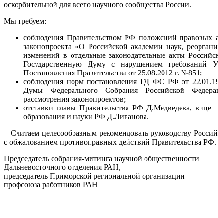
оскорбительной для всего научного сообщества России.
Мы требуем:
соблюдения Правительством РФ положений правовых ак
законопроекта «О Российской академии наук, реорган
изменений в отдельные законодательные акты Российс
Государственную Думу с нарушением требований У
Постановления Правительства от 25.08.2012 г. №851;
соблюдения норм постановления ГД ФС РФ от 22.01.19
Думы Федерального Собрания Российской Федерац
рассмотрения законопроектов;
отставки главы Правительства РФ Д.Медведева, вице 
образования и науки РФ Д.Ливанова.
Считаем целесообразным рекомендовать руководству Российс
с обжалованием противоправных действий Правительства РФ.
Председатель собрания-митинга научной общественности
Дальневосточного отделения РАН,
председатель Приморской региональной организации
профсоюза работников РАН