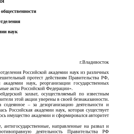
ИЯ
 общественности
отделения
мии наук
г.Владивосток
тделения Российской академии наук из различных
решительный протест действиям Правительства РФ,
 академии наук, реорганизации государственных
льные акты Российской Федерации».
йдерский захват, осуществляемый по известным
ители этой акции уверены в своей безнаказанности.
а содеянное – за дезорганизацию деятельности и
ась Российская академии наук, которая существует
илось имущество академии и сформировался авторитет
антигосударственные, направленные на развал и
отивоправную деятельность Правительства РФ