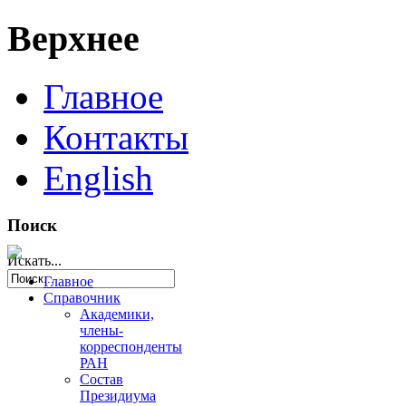
Верхнее
Главное
Контакты
English
Поиск
Искать...
Главное
Справочник
Академики,
члены-
корреспонденты
РАН
Состав
Президиума