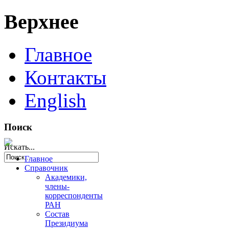
Верхнее
Главное
Контакты
English
Поиск
Искать...
Главное
Справочник
Академики,
члены-
корреспонденты
РАН
Состав
Президиума