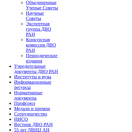
Объединенные
Ученые Советы
Научные
Советы
Экспертная
группа ДВО
РАН
Конкурсная
комиссия ДВО
РАН
Периодические
издания
Учредительные
документы ДВО РАН
Институты и вузы
Информационные
ресурсы
Нормативные
документы
Профсоюз
Медали и премии
Сотрудничество
НИСО
Вестник ДВО РАН
55 лет ДВНЦ АН