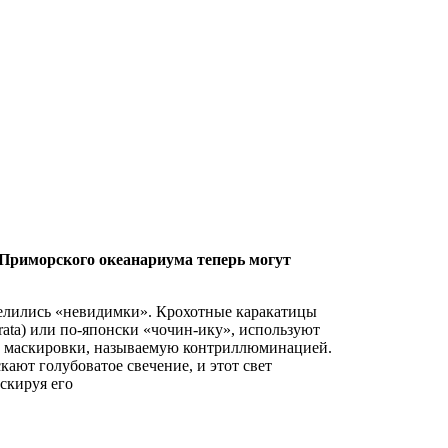
 Приморского океанариума теперь могут
елились «невидимки». Крохотные каракатицы
trata) или по-японски «чочин-ику», используют
 маскировки, называемую контриллюминацией.
кают голубоватое свечение, и этот свет
скируя его