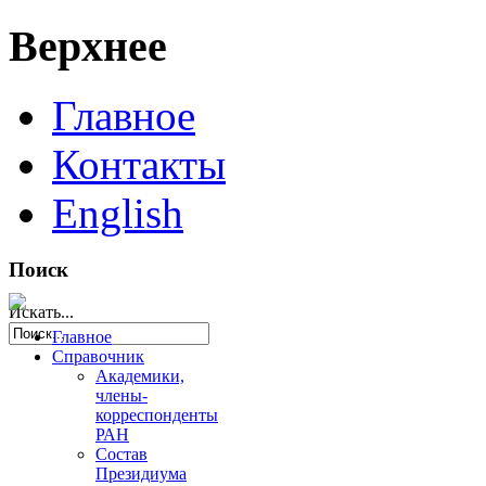
Верхнее
Главное
Контакты
English
Поиск
Искать...
Главное
Справочник
Академики,
члены-
корреспонденты
РАН
Состав
Президиума