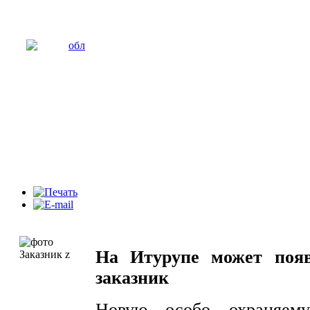
На Итурупе может поя
заказник
Новую особо охраняему