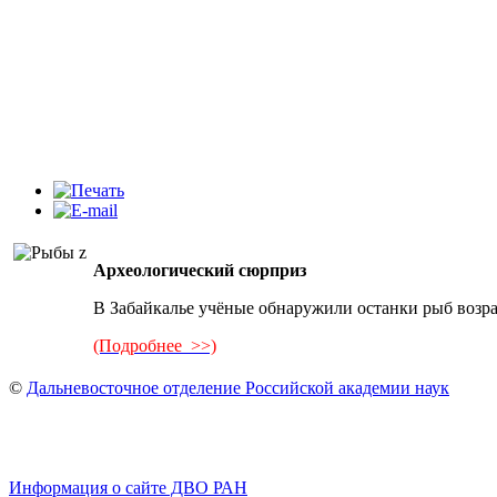
Археологический сюрприз
В Забайкалье учёные обнаружили останки рыб возр
(Подробнее >>)
©
Дальневосточное отделение Российской академии наук
Информация о сайте ДВО РАН