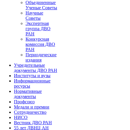
Объединенные
Ученые Советы
Научные
Советы
Экспертная
группа ДВО
РАН
Конкурсная
комиссия ДВО
РАН
Периодические
издания
Учредительные
документы ДВО РАН
Институты и вузы
Информационные
ресурсы
Нормативные
документы
Профсоюз
Медали и премии
Сотрудничество
НИСО
Вестник ДВО РАН
55 лет ДВНЦ АН