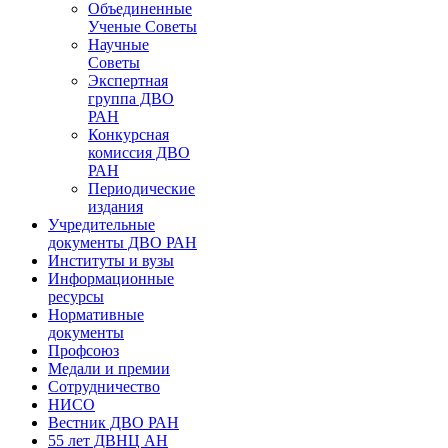
Объединенные
Ученые Советы
Научные
Советы
Экспертная
группа ДВО
РАН
Конкурсная
комиссия ДВО
РАН
Периодические
издания
Учредительные
документы ДВО РАН
Институты и вузы
Информационные
ресурсы
Нормативные
документы
Профсоюз
Медали и премии
Сотрудничество
НИСО
Вестник ДВО РАН
55 лет ДВНЦ АН