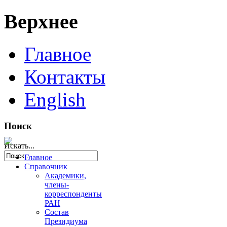
Верхнее
Главное
Контакты
English
Поиск
Искать...
Главное
Справочник
Академики,
члены-
корреспонденты
РАН
Состав
Президиума