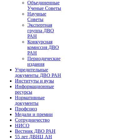
Объединенные
Ученые Советы
Научные
Советы
Экспертная
группа ДВО
РАН
Конкурсная
комиссия ДВО
РАН
Периодические
издания
Учредительные
документы ДВО РАН
Институты и вузы
Информационные
ресурсы
Нормативные
документы
Профсоюз
Медали и премии
Сотрудничество
НИСО
Вестник ДВО РАН
55 лет ДВНЦ АН