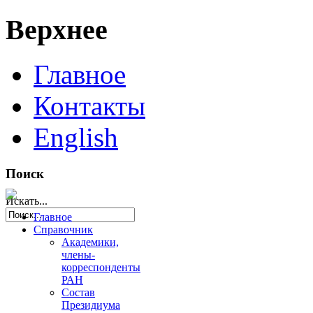
Верхнее
Главное
Контакты
English
Поиск
Искать...
Главное
Справочник
Академики,
члены-
корреспонденты
РАН
Состав
Президиума