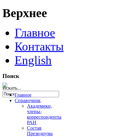
Верхнее
Главное
Контакты
English
Поиск
Искать...
Главное
Справочник
Академики,
члены-
корреспонденты
РАН
Состав
Президиума